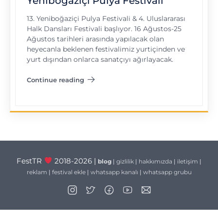
Yeniboğaziçi Pulya Festivali
13.⁠ ⁠Yeniboğaziçi Pulya Festivali & 4. Uluslararası
Halk Dansları Festivali başlıyor. 16 Ağustos-25
Ağustos tarihleri arasında yapılacak olan
heyecanla beklenen festivalimiz yurtiçinden ve
yurt dışından onlarca sanatçıyı ağırlayacak.
Continue reading
"Yeniboğaziçi Pulya Festivali"
FestTR
2018-2026 |
blog
|
gizlilik
|
hakkımızda
|
iletişim
|
reklam
|
festival ekle
|
whatsapp kanalı
|
whatsapp grubu