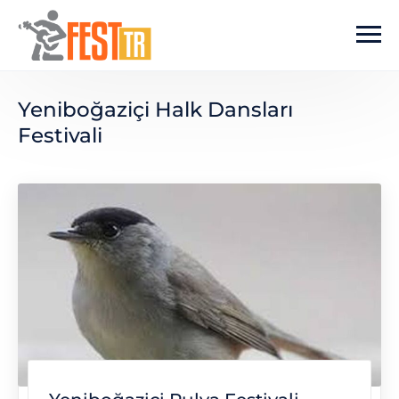
Ana içeriğe atla
Yeniboğaziçi Halk Dansları
Festivali