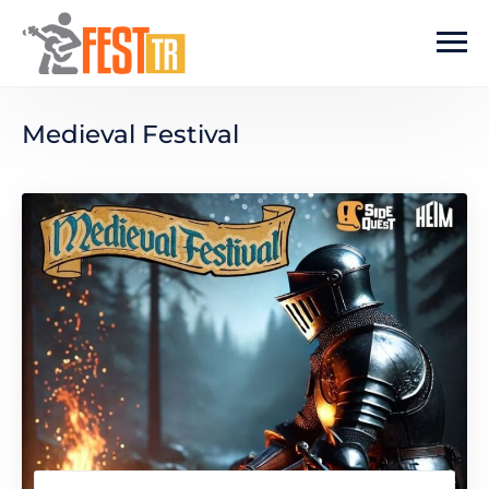
Ana içeriğe atla
Medieval Festival