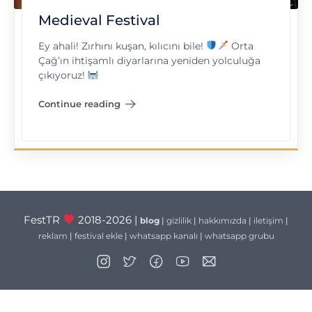
Medieval Festival
Ey ahali! Zırhını kuşan, kılıcını bile!
Orta
Çağ’ın ihtişamlı diyarlarına yeniden yolculuğa
çıkıyoruz!
Continue reading
"Medieval Festival"
FestTR
2018-2026 |
blog
|
gizlilik
|
hakkımızda
|
iletişim
|
reklam
|
festival ekle
|
whatsapp kanalı
|
whatsapp grubu