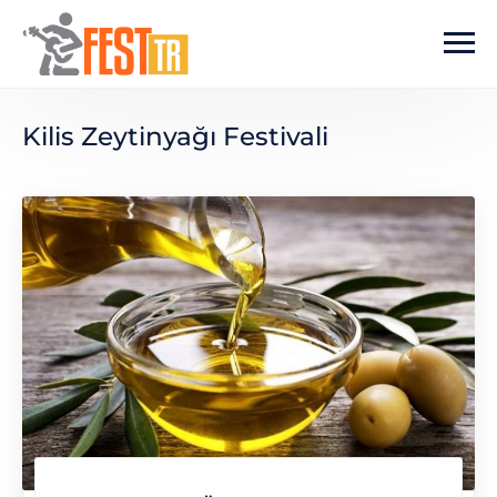
Ana içeriğe atla
Kilis Zeytinyağı Festivali