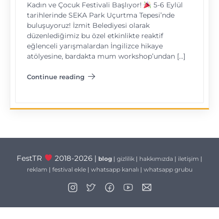
Kadın ve Çocuk Festivali Başlıyor!
5-6 Eylül
tarihlerinde SEKA Park Uçurtma Tepesi’nde
buluşuyoruz! İzmit Belediyesi olarak
düzenlediğimiz bu özel etkinlikte reaktif
eğlenceli yarışmalardan İngilizce hikaye
atölyesine, bardakta mum workshop’undan […]
Continue reading
"İzmit Kadın ve Çocuk Festivali"
FestTR
2018-2026 |
blog
|
gizlilik
|
hakkımızda
|
iletişim
|
reklam
|
festival ekle
|
whatsapp kanalı
|
whatsapp grubu