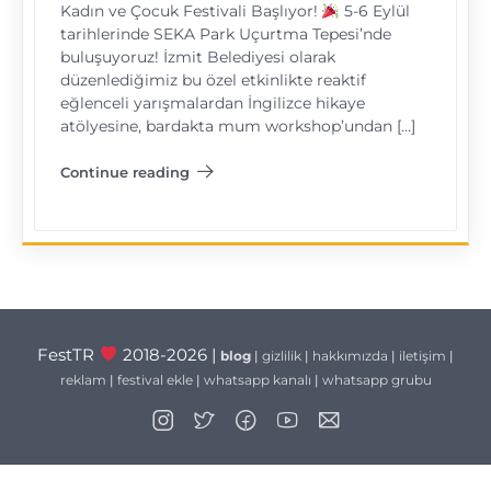
Kadın ve Çocuk Festivali Başlıyor!
5-6 Eylül
tarihlerinde SEKA Park Uçurtma Tepesi’nde
buluşuyoruz! İzmit Belediyesi olarak
düzenlediğimiz bu özel etkinlikte reaktif
eğlenceli yarışmalardan İngilizce hikaye
atölyesine, bardakta mum workshop’undan […]
Continue reading
"İzmit Kadın ve Çocuk Festivali"
FestTR
2018-2026 |
blog
|
gizlilik
|
hakkımızda
|
iletişim
|
reklam
|
festival ekle
|
whatsapp kanalı
|
whatsapp grubu