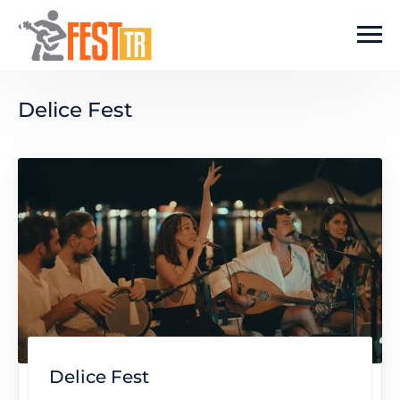
Ana içeriğe atla
Delice Fest
Delice Fest