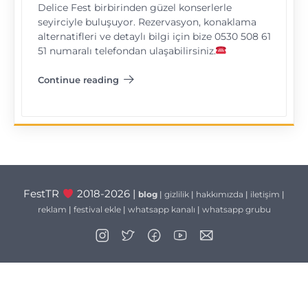
Delice Fest birbirinden güzel konserlerle
seyirciyle buluşuyor. Rezervasyon, konaklama
alternatifleri ve detaylı bilgi için bize 0530 508 61
51 numaralı telefondan ulaşabilirsiniz.
Continue reading
"Delice Fest"
FestTR
2018-2026 |
blog
|
gizlilik
|
hakkımızda
|
iletişim
|
reklam
|
festival ekle
|
whatsapp kanalı
|
whatsapp grubu