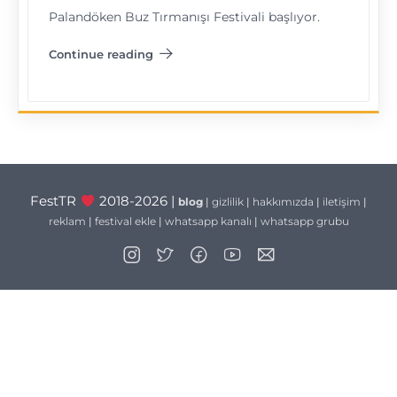
Palandöken Buz Tırmanışı Festivali başlıyor.
Continue reading
"Palandöken Buz Tırmanışı Festivali"
FestTR
2018-2026 |
blog
|
gizlilik
|
hakkımızda
|
iletişim
|
reklam
|
festival ekle
|
whatsapp kanalı
|
whatsapp grubu