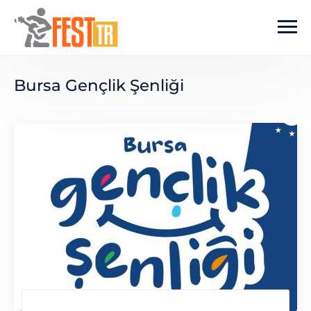
Ana içeriğe atla
Bursa Gençlik Şenliği