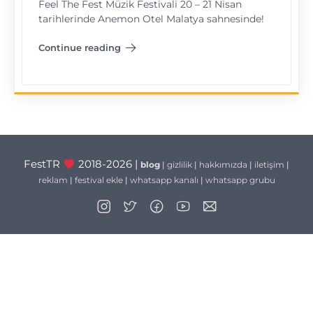
Feel The Fest Müzik Festivali 20 – 21 Nisan
tarihlerinde Anemon Otel Malatya sahnesinde!
Continue reading
"Feel The Fest Malatya"
FestTR
2018-2026 |
blog
|
gizlilik
|
hakkımızda
|
iletişim
|
reklam
|
festival ekle
|
whatsapp kanalı
|
whatsapp grubu