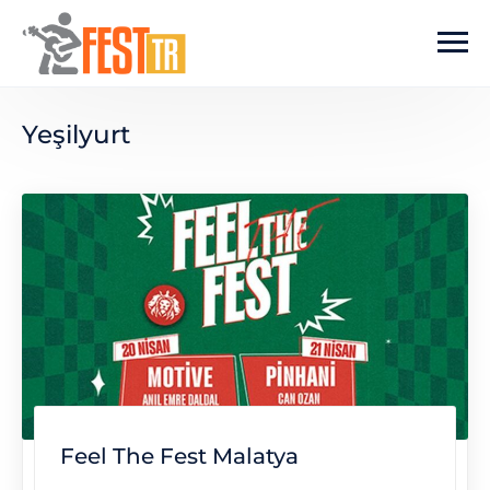
Ana içeriğe atla
Yeşilyurt
Feel The Fest Malatya