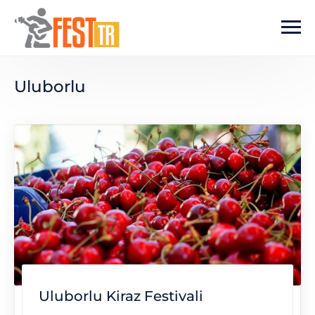
Ana içeriğe atla
Uluborlu
Uluborlu Kiraz Festivali