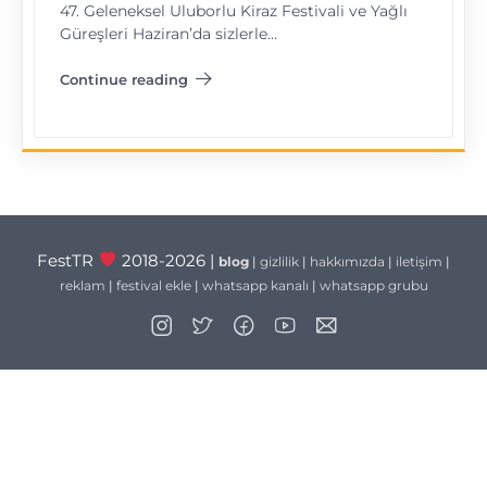
47. Geleneksel Uluborlu Kiraz Festivali ve Yağlı
Güreşleri Haziran’da sizlerle…
Continue reading
"Uluborlu Kiraz Festivali"
FestTR
2018-2026 |
blog
|
gizlilik
|
hakkımızda
|
iletişim
|
reklam
|
festival ekle
|
whatsapp kanalı
|
whatsapp grubu