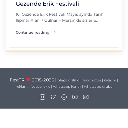
Gezende Erik Festivali
16. Gezende Erik Festivali Mayıs ayında Tarihi
Ilıpınar Alanı / Gülnar – Mersin’de sizlerle…
Continue reading
"Gezende Erik Festivali"
FestTR
2018-2026 |
blog
|
gizlilik
|
hakkımızda
|
iletişim
|
reklam
|
festival ekle
|
whatsapp kanalı
|
whatsapp grubu