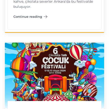
kahve, çikolata severler Ankara’da bu festivalde
buluşuyor.
Continue reading
"Ankara Kahve & Çikolata Festivali"