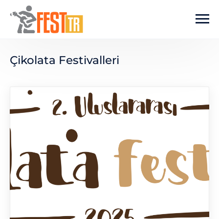
Ana içeriğe atla
Çikolata Festivalleri