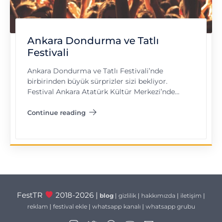
Ankara Dondurma ve Tatlı
Festivali
Ankara Dondurma ve Tatlı Festivali’nde
birbirinden büyük sürprizler sizi bekliyor.
Festival Ankara Atatürk Kültür Merkezi’nde…
Continue reading
"Ankara Dondurma ve Tatlı Festivali"
FestTR
2018-2026 |
blog
|
gizlilik
|
hakkımızda
|
iletişim
|
reklam
|
festival ekle
|
whatsapp kanalı
|
whatsapp grubu